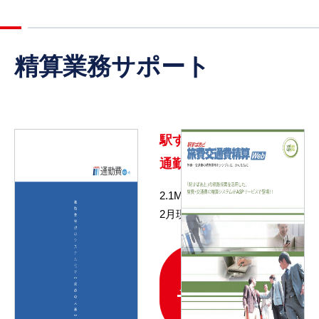
精算業務サポート
駅すぱあと
通勤費Web
2.1MB / 2026年
2月現在
ダ
ウ
ン
ロ
ー
ド